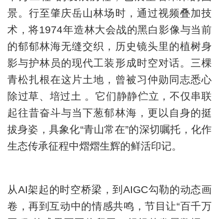
景。行至肇庆岳山林场时，通过视频叠加技
术，将1974年造林大会战的黑白影像与当前
的郁郁林海无缝交织，历史镜头里的植树身
影与护林员的现代工装形成时空对话。三棵
青松扎根在这片土地，曾被习仲勋同志悉心
除过草、培过土 。它们静静伫立，不仅串联
起往昔奋斗与当下葱郁林海，更以自身的挺
拔身姿，具象化“青山常在”的深切嘱托，化作
生态传承征程中熠熠生辉的鲜活印记。
从AI架起的时空桥梁，到AIGC勾勒的动态画
卷，再到互动中的情感共鸣，节目让“百千万