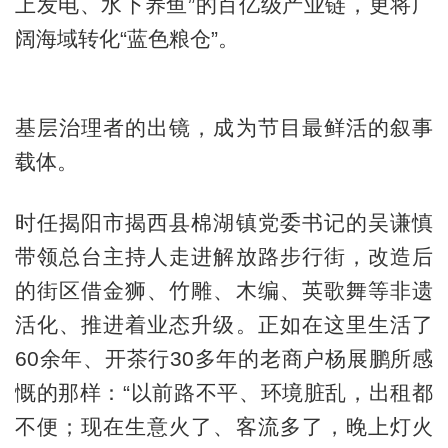
上发电、水下养鱼”的百亿级产业链，更将广
阔海域转化“蓝色粮仓”。
基层治理者的出镜，成为节目最鲜活的叙事
载体。
时任揭阳市揭西县棉湖镇党委书记的吴谦慎
带领总台主持人走进解放路步行街，改造后
的街区借金狮、竹雕、木编、英歌舞等非遗
活化、推进着业态升级。正如在这里生活了
60余年、开茶行30多年的老商户杨展鹏所感
慨的那样：“以前路不平、环境脏乱，出租都
不便；现在生意火了、客流多了，晚上灯火