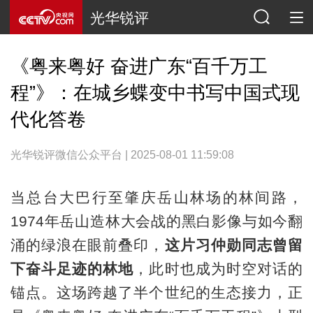
光华锐评
《粤来粤好 奋进广东“百千万工
程”》：在城乡蝶变中书写中国式现
代化答卷
光华锐评微信公众平台 | 2025-08-01 11:59:08
当总台大巴行至肇庆岳山林场的林间路，
1974年岳山造林大会战的黑白影像与如今翻
涌的绿浪在眼前叠印，
这片习仲勋同志曾留
下奋斗足迹的林地
，此时也成为时空对话的
锚点。这场跨越了半个世纪的生态接力，正