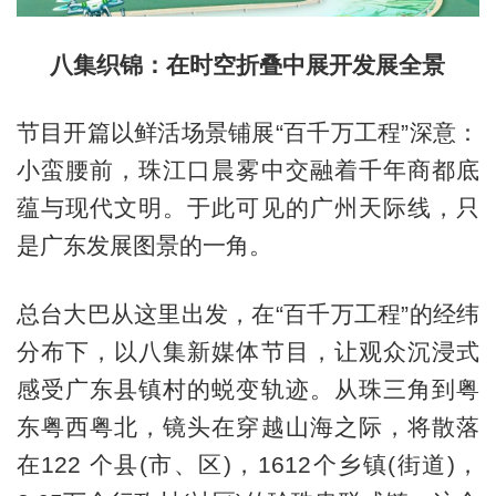
八集织锦：在时空折叠中展开发展全景
节目开篇以鲜活场景铺展“百千万工程”深意：
小蛮腰前，珠江口晨雾中交融着千年商都底
蕴与现代文明。于此可见的广州天际线，只
是广东发展图景的一角。
总台大巴从这里出发，在“百千万工程”的经纬
分布下，以八集新媒体节目，让观众沉浸式
感受广东县镇村的蜕变轨迹。从珠三角到粤
东粤西粤北，镜头在穿越山海之际，将散落
在122 个县(市、区)，1612个乡镇(街道)，