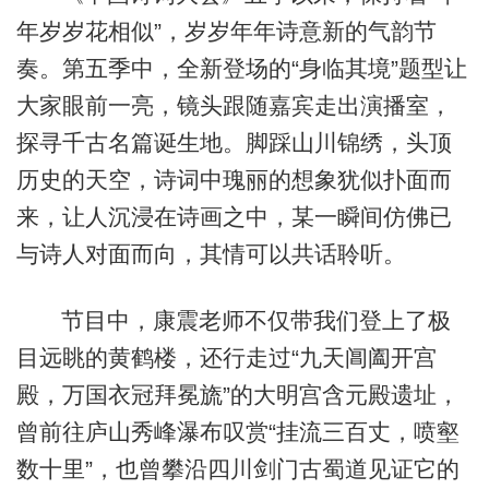
年岁岁花相似”，岁岁年年诗意新的气韵节
奏。第五季中，全新登场的“身临其境”题型让
大家眼前一亮，镜头跟随嘉宾走出演播室，
探寻千古名篇诞生地。脚踩山川锦绣，头顶
历史的天空，诗词中瑰丽的想象犹似扑面而
来，让人沉浸在诗画之中，某一瞬间仿佛已
与诗人对面而向，其情可以共话聆听。
节目中，康震老师不仅带我们登上了极
目远眺的黄鹤楼，还行走过“九天阊阖开宫
殿，万国衣冠拜冕旒”的大明宫含元殿遗址，
曾前往庐山秀峰瀑布叹赏“挂流三百丈，喷壑
数十里”，也曾攀沿四川剑门古蜀道见证它的