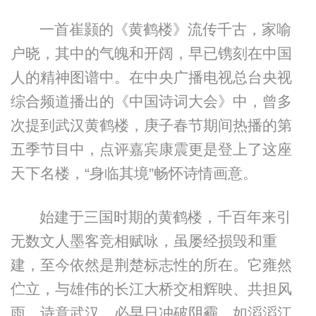
一首崔颢的《黄鹤楼》流传千古，家喻
户晓，其中的气魄和开阔，早已镌刻在中国
人的精神图谱中。在中央广播电视总台央视
综合频道播出的《中国诗词大会》中，曾多
次提到武汉黄鹤楼，庚子春节期间热播的第
五季节目中，点评嘉宾康震更是登上了这座
天下名楼，“身临其境”畅怀诗情画意。
始建于三国时期的黄鹤楼，千百年来引
无数文人墨客竞相赋咏，虽屡经损毁和重
建，至今依然是荆楚标志性的所在。它雍然
伫立，与雄伟的长江大桥交相辉映、共担风
雨。诗意武汉，必早日冲破阴霾，如滔滔江