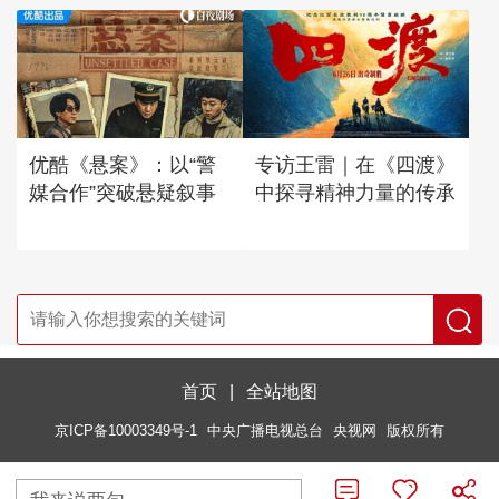
优酷《悬案》：以“警
专访王雷｜在《四渡》
媒合作”突破悬疑叙事
中探寻精神力量的传承
首页
|
全站地图
京ICP备10003349号-1
中央广播电视总台
央视网
版权所有